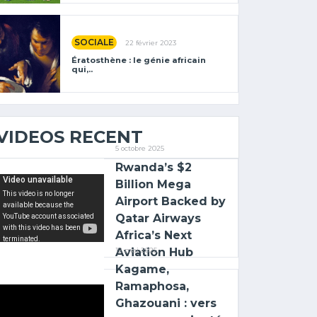
SOCIALE
22 février 2023
Ératosthène : le génie africain
qui,..
VIDEOS RECENT
5 octobre 2025
Rwanda’s $2
Billion Mega
Airport Backed by
Qatar Airways
Africa’s Next
Aviation Hub
12 mai 2025
Kagame,
Ramaphosa,
Ghazouani : vers