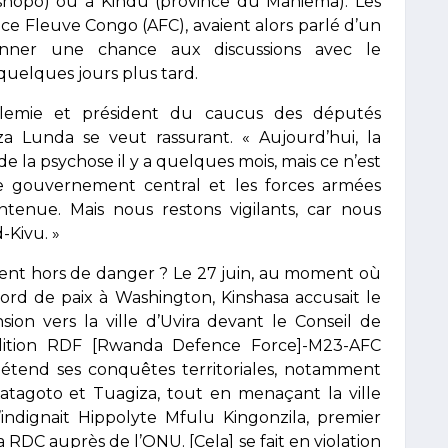
shopo) ou à Kindu (province du Maniema). Les
iance Fleuve Congo (AFC), avaient alors parlé d’un
ner une chance aux discussions avec le
uelques jours plus tard.
alemie et président du caucus des députés
 Lunda se veut rassurant. « Aujourd’hui, la
u de la psychose il y a quelques mois, mais ce n’est
le gouvernement central et les forces armées
intenue. Mais nous restons vigilants, car nous
-Kivu. »
iment hors de danger ? Le 27 juin, au moment où
ord de paix à Washington, Kinshasa accusait le
ion vers la ville d’Uvira devant le Conseil de
oalition RDF [Rwanda Defence Force]-M23-AFC
 étend ses conquêtes territoriales, notamment
Katagoto et Tuagiza, tout en menaçant la ville
s’indignait Hippolyte Mfulu Kingonzila, premier
 RDC auprès de l’ONU. [Cela] se fait en violation