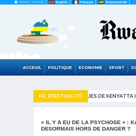
2026-8-7 21:40:28
English
Français
Ikinyarwanda
ACCEUIL
POLITIQUE
ECONOMIE
SPORT
S
T L’ENTOURAGE DE RUTO.
FIL D'ACTUALITÉ
LE RWANDA DEVR
« IL Y A EU DE LA PSYCHOSE » : 
DESORMAIS HORS DE DANGER ?