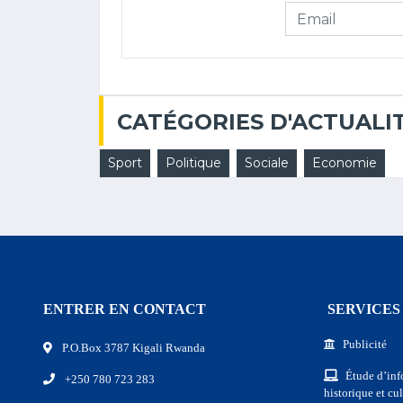
CATÉGORIES D'ACTUALI
Sport
Politique
Sociale
Economie
ENTRER EN CONTACT
SERVICES
Publicité
P.O.Box 3787 Kigali Rwanda
Étude d’inf
+250 780 723 283
historique et cul