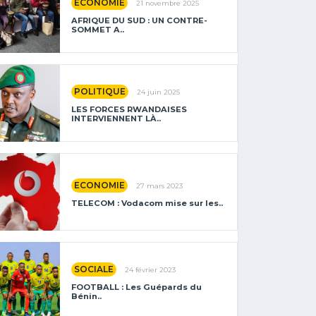
ECONOMIE
21 novembre 2025
AFRIQUE DU SUD : UN CONTRE-
SOMMET A..
POLITIQUE
24 juin 2025
LES FORCES RWANDAISES
INTERVIENNENT LÀ..
ECONOMIE
27 mars 2023
TELECOM : Vodacom mise sur les..
SOCIALE
24 février 2023
FOOTBALL : Les Guépards du
Bénin..