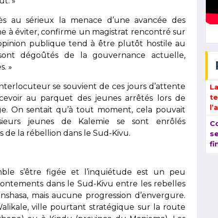
ut. »
très au sérieux la menace d’une avancée des
phe à éviter, confirme un magistrat rencontré sur
’opinion publique tend à être plutôt hostile au
i sont dégoûtés de la gouvernance actuelle,
s. »
nterlocuteur se souvient de ces jours d’attente
La
t
cevoir au parquet des jeunes arrêtés lors de
l’
e. On sentait qu’à tout moment, cela pouvait
usieurs jeunes de Kalemie se sont enrôlés
C
s de la rébellion dans le Sud-Kivu.
se
fi
mble s’être figée et l’inquiétude est un peu
rontements dans le Sud-Kivu entre les rebelles
 Kinshasa, mais aucune progression d’envergure.
Walikale, ville pourtant stratégique sur la route