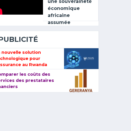
une souveraineté
économique
africaine
assumée
PUBLICITÉ
 nouvelle solution
echnologique pour
assurance au Rwanda
omparer les coûts des
rvices des prestataires
nanciers