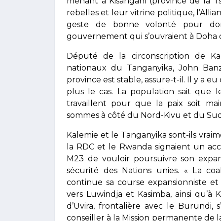
menant à Kisangani (province de la T
rebelles et leur vitrine politique, l’All
geste de bonne volonté pour don
gouvernement qui s’ouvraient à Doha q
Député de la circonscription de K
nationaux du Tanganyika, John Banza
province est stable, assure-t-il. Il y a e
plus le cas. La population sait que 
travaillent pour que la paix soit ma
sommes à côté du Nord-Kivu et du Sud
Kalemie et le Tanganyika sont-ils vra
la RDC et le Rwanda signaient un acc
M23 de vouloir poursuivre son expans
sécurité des Nations unies. « La c
continue sa course expansionniste et
vers Luwindja et Kasimba, ainsi qu’à 
d’Uvira, frontalière avec le Burundi, 
conseiller à la Mission permanente de la