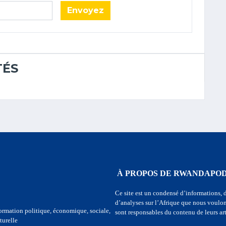
Envoyez
TÉS
À PROPOS DE RWANDAPO
Ce site est un condensé d’informations, 
d’analyses sur l’Afrique que nous voulon
ormation politique, économique, sociale,
sont responsables du contenu de leurs art
turelle