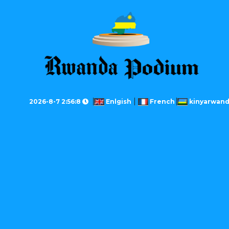
2026-8-7 2:56:8
Enlgish
French
kinyarwan