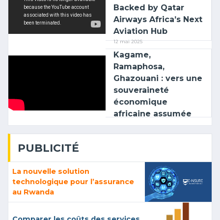
Backed by Qatar
Airways Africa’s Next
Aviation Hub
12 mai 2025
Kagame,
Ramaphosa,
Ghazouani : vers une
souveraineté
économique
africaine assumée
PUBLICITÉ
La nouvelle solution
technologique pour l’assurance
au Rwanda
Comparer les coûts des services