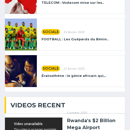
TELECOM : Vodacom mise sur les..
SOCIALE
24 février 2023
FOOTBALL : Les Guépards du Bénin..
SOCIALE
22 février 2023
Ératosthène : le génie africain qui,..
VIDEOS RECENT
5 octobre 2025
Rwanda’s $2 Billion
Mega Airport