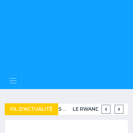
FIL D'ACTUALITÉ
LES É-U INVITENT LE KENYA ET LE BURUNDI COMME GARANTS DE PAIX EN RDC.
KENYA : LES MISSIONS DIPLOMATIQUES DE KENYATTA IRRITENT L’ENTOURAGE DE RUTO.
LE RWANDA DEVRAIT SORTIR DE LISTE DES PAYS LES MOINS AVANCÉS DES NU