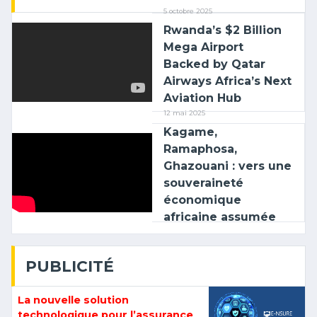
5 octobre 2025
Rwanda’s $2 Billion
Mega Airport
Backed by Qatar
Airways Africa’s Next
Aviation Hub
12 mai 2025
Kagame,
Ramaphosa,
Ghazouani : vers une
souveraineté
économique
africaine assumée
PUBLICITÉ
La nouvelle solution
technologique pour l’assurance