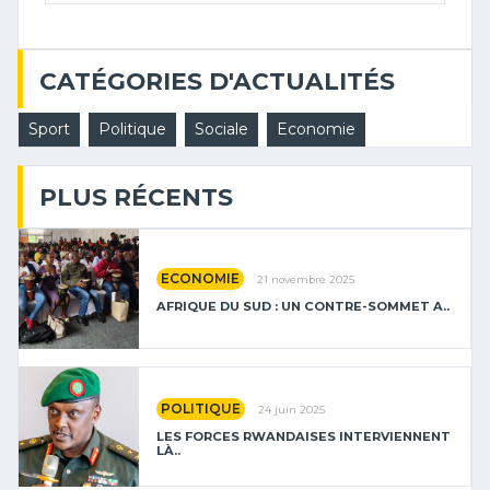
CATÉGORIES D'ACTUALITÉS
Sport
Politique
Sociale
Economie
PLUS RÉCENTS
ECONOMIE
21 novembre 2025
AFRIQUE DU SUD : UN CONTRE-SOMMET A..
POLITIQUE
24 juin 2025
LES FORCES RWANDAISES INTERVIENNENT
LÀ..