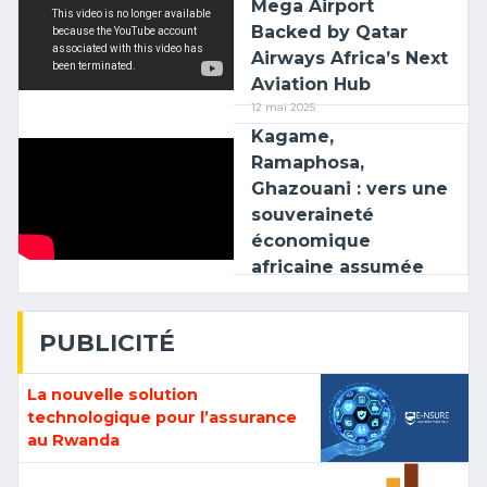
Mega Airport
Backed by Qatar
Airways Africa’s Next
Aviation Hub
12 mai 2025
Kagame,
Ramaphosa,
Ghazouani : vers une
souveraineté
économique
africaine assumée
PUBLICITÉ
La nouvelle solution
technologique pour l’assurance
au Rwanda