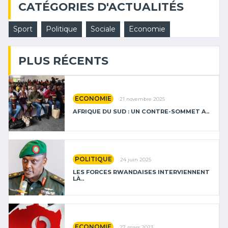
CATÉGORIES D'ACTUALITÉS
Sport
Politique
Sociale
Economie
PLUS RÉCENTS
ECONOMIE
21 novembre 2025
AFRIQUE DU SUD : UN CONTRE-SOMMET A..
POLITIQUE
24 juin 2025
LES FORCES RWANDAISES INTERVIENNENT
LÀ..
ECONOMIE
27 mars 2023