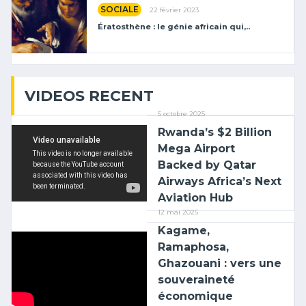
SOCIALE
22 février 2023
Ératosthène : le génie africain qui,..
VIDEOS RECENT
5 octobre 2025
Rwanda’s $2 Billion
Mega Airport
Backed by Qatar
Airways Africa’s Next
Aviation Hub
12 mai 2025
Kagame,
Ramaphosa,
Ghazouani : vers une
souveraineté
économique